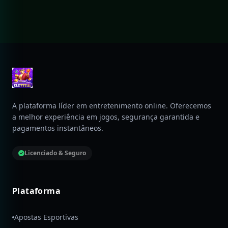
A plataforma líder em entretenimento online. Oferecemos
a melhor experiência em jogos, segurança garantida e
pagamentos instantâneos.
Licenciado & Seguro
Plataforma
Apostas Esportivas