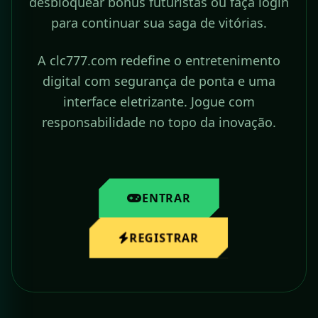
desbloquear bônus futuristas ou faça login
para continuar sua saga de vitórias.
A clc777.com redefine o entretenimento
digital com segurança de ponta e uma
interface eletrizante. Jogue com
responsabilidade no topo da inovação.
ENTRAR
REGISTRAR