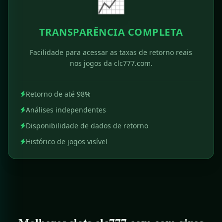
TRANSPARÊNCIA COMPLETA
Facilidade para acessar as taxas de retorno reais
nos jogos da clc777.com.
Retorno de até 98%
Análises independentes
Disponibilidade de dados de retorno
Histórico de jogos visível