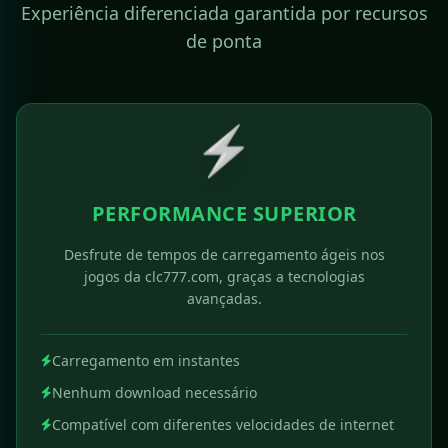
Experiência diferenciada garantida por recursos
de ponta
⚡
PERFORMANCE SUPERIOR
Desfrute de tempos de carregamento ágeis nos
jogos da clc777.com, graças a tecnologias
avançadas.
Carregamento em instantes
Nenhum download necessário
Compatível com diferentes velocidades de internet