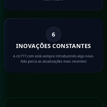
6
INOVAÇÕES CONSTANTES
A clc777.com está sempre introduzindo algo novo.
Não perca as atualizações mais recentes!