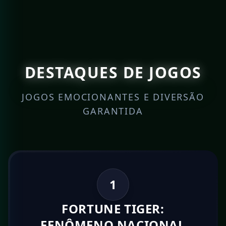
DESTAQUES DE JOGOS
JOGOS EMOCIONANTES E DIVERSÃO
GARANTIDA
1
FORTUNE TIGER:
FENÔMENO NACIONAL