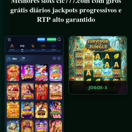
Melhores slots clc777.com com giros
grátis diários jackpots progressivos e
RTP alto garantido
JOGOS-3