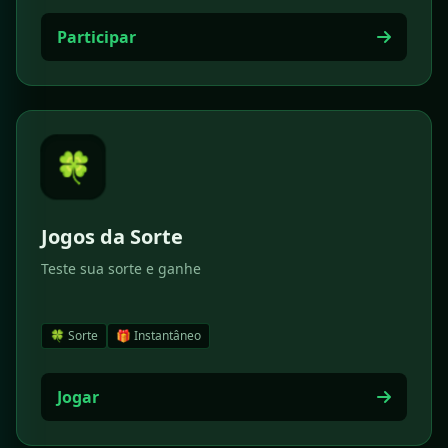
Participar
🍀
Jogos da Sorte
Teste sua sorte e ganhe
🍀 Sorte
🎁 Instantâneo
Jogar