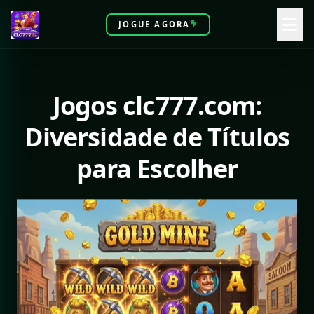
JOGUE AGORA
Jogos clc777.com:
Diversidade de Títulos
para Escolher