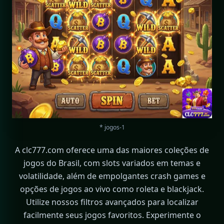
* jogos-1
A clc777.com oferece uma das maiores coleções de
jogos do Brasil, com slots variados em temas e
volatilidade, além de empolgantes crash games e
opções de jogos ao vivo como roleta e blackjack.
Utilize nossos filtros avançados para localizar
facilmente seus jogos favoritos. Experimente o